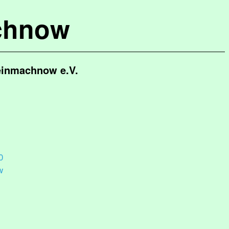
chnow
leinmachnow e.V.
0
w