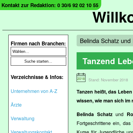
Kontakt zur Redaktion: 0 30/6 92 02 10 55
Will
Belinda Schatz und 
Firmen nach Branchen:
Tanzend Leb
Verzeichnisse & Infos:
Stand: November 2018
Unternehmen von A-Z
Tanzen heißt, das Leben 
wissen, wie man sich im
Ärzte
Belinda Schatz
und
Ro
Verwaltung
Fortgeschrittene ein, da
Verwaltungskontakt
Kurse für Jugendliche u