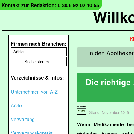
Kontakt zur Redaktion: 0 30/6 92 02 10 55
Will
Kl
Firmen nach Branchen:
In den Apotheke
Verzeichnisse & Infos:
Die richtige
Unternehmen von A-Z
Ärzte
Stand: November 2019
Verwaltung
Wenn Medikamente benö
Verwaltungskontakt
einfache Fragen sehr