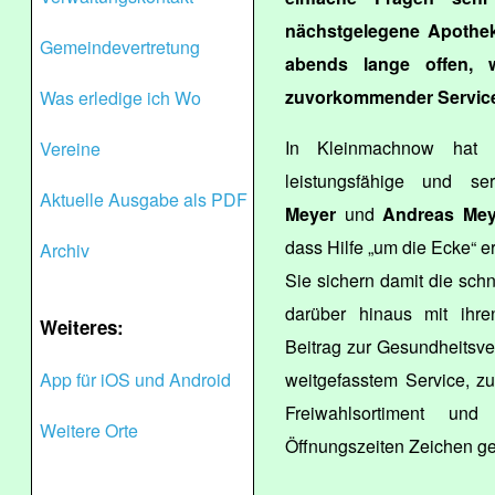
nächstgelegene Apotheke
Gemeindevertretung
abends lange offen, 
zuvorkommender Servic
Was erledige ich Wo
In Kleinmachnow hat
Vereine
leistungsfähige und ser
Aktuelle Ausgabe als PDF
Meyer
und
Andreas Mey
dass Hilfe „um die Ecke“ erh
Archiv
Sie sichern damit die schn
darüber hinaus mit ihre
Weiteres:
Beitrag zur Gesundheitsve
App für iOS und Android
weitgefasstem Service, z
Freiwahlsortiment un
Weitere Orte
Öffnungszeiten Zeichen ge