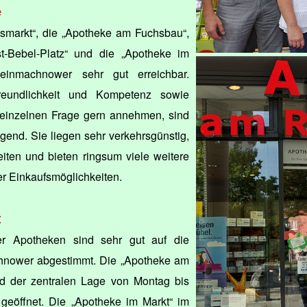
e
markt“, die „Apotheke am Fuchsbau“,
-Bebel-Platz“ und die „Apotheke im
leinmachnower sehr gut erreichbar.
Freundlichkeit und Kompetenz sowie
er einzelnen Frage gern annehmen, sind
ägend. Sie liegen sehr verkehrsgünstig,
iten und bieten ringsum viele weitere
er Einkaufsmöglichkeiten.
t
er Apotheken sind sehr gut auf die
hnower abgestimmt. Die „Apotheke am
nd der zentralen Lage von Montag bis
 geöffnet. Die „Apotheke im Markt“ im