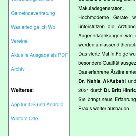
Makuladegeneration.
Gemeindevertretung
Hochmoderne Geräte w
unterstützen die Ärztinn
Was erledige ich Wo
Augenerkrankungen wie 
Vereine
werden umfassend therapie
Das vierte Mal in Folge w
Aktuelle Ausgabe als PDF
besondere Qualität ausgez
Archiv
Das erfahrene Ärztinnent
Dr. Nahla Al-Asbahi
un
Weiteres:
2021 durch
Dr. Britt Hinri
Sie bringt neue Erfahrun
App für iOS und Android
Praxis weiter ausbauen.
Weitere Orte