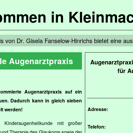
kommen in Kleinma
s von Dr. Gisela Fanselow-Hinrichs bietet eine au
ale Augenarztpraxis
Augenarztpraxi
für 
ommierte Augenarztpraxis auf ein
uen. Dadurch kann in gleich sieben
Adresse:
t werden!
d Kinderaugenheilkunde mit großer
Telefon:
k und Therapie des Glaukoms sowie der