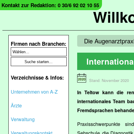
Kontakt zur Redaktion: 0 30/6 92 02 10 55
Will
Die Augenarztpraxi
Firmen nach Branchen:
Internation
Verzeichnisse & Infos:
Stand: November 2020
Unternehmen von A-Z
In Teltow kann die ren
internationales Team ba
Ärzte
Fremdsprachen behandel
Verwaltung
Praxisschwerpunkte sin
Verwaltungskontakt
Sehschule, die Diagnosti