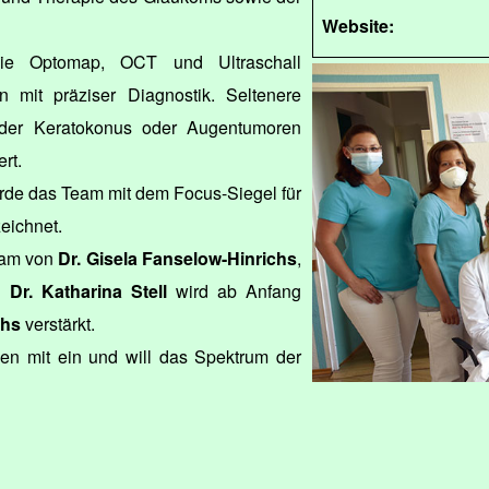
Website:
ie Optomap, OCT und Ultraschall
en mit präziser Diagnostik. Seltenere
der Keratokonus oder Augentumoren
rt.
urde das Team mit dem Focus-Siegel für
eichnet.
eam von
Dr. Gisela Fanselow-Hinrichs
,
d
Dr. Katharina Stell
wird ab Anfang
chs
verstärkt.
gen mit ein und will das Spektrum der