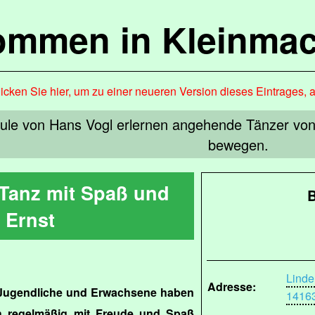
kommen in Kleinma
icken Sie hier, um zu einer neueren Version dieses Eintrages, 
chule von Hans Vogl erlernen angehende Tänzer vo
bewegen.
 Tanz mit Spaß und
B
Ernst
Linde
Adresse:
, Jugendliche und Erwachsene haben
14163
ich regelmäßig mit Freude und Spaß