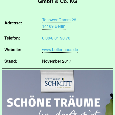
GmbH & Co. KG
Teltower Damm 28
Adresse:
14169 Berlin
Telefon:
0 30/8 01 90 70
Website:
www.bettenhaus.de
Stand:
November 2017