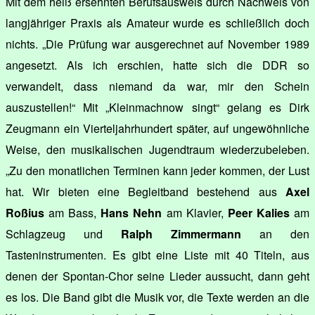
Mit dem heiß ersehnten Berufsausweis durch Nachweis von
langjähriger Praxis als Amateur wurde es schließlich doch
nichts. „Die Prüfung war ausgerechnet auf November 1989
angesetzt. Als ich erschien, hatte sich die DDR so
verwandelt, dass niemand da war, mir den Schein
auszustellen!“ Mit „Kleinmachnow singt“ gelang es Dirk
Zeugmann ein Vierteljahrhundert später, auf ungewöhnliche
Weise, den musikalischen Jugendtraum wiederzubeleben.
„Zu den monatlichen Terminen kann jeder kommen, der Lust
hat. Wir bieten eine Begleitband bestehend aus
Axel
Roßius
am Bass,
Hans Nehn
am Klavier,
Peer Kalies
am
Schlagzeug und
Ralph Zimmermann
an den
Tasteninstrumenten. Es gibt eine Liste mit 40 Titeln, aus
denen der Spontan-Chor seine Lieder aussucht, dann geht
es los. Die Band gibt die Musik vor, die Texte werden an die