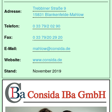
Trebbiner Straße 9
Adresse:
15831 Blankenfelde-Mahlow
Telefon:
0 33 79/2 02 90
Fax:
0 33 79/20 29 20
E-Mail:
mahlow@consida.de
Website:
www.consida.de
Stand:
November 2019