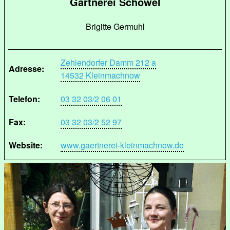
Gärtnerei Schöwel
Brigitte Germuhl
Zehlendorfer Damm 212 a
Adresse:
14532 Kleinmachnow
Telefon:
03 32 03/2 06 01
Fax:
03 32 03/2 52 97
Website:
www.gaertnerei-kleinmachnow.de