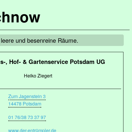
chnow
ür leere und besenreine Räume.
-, Hof- & Gartenservice Potsdam UG
Heiko Ziegert
Zum Jagenstein 3
14478 Potsdam
01 76/38 73 37 97
www.der-entrümpler.de