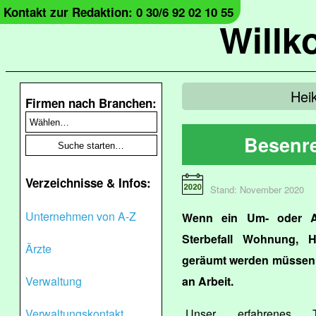
Kontakt zur Redaktion: 0 30/6 92 02 10 55
Will
Hei
Firmen nach Branchen:
Besenre
Verzeichnisse & Infos:
Stand: November 2020
Unternehmen von A-Z
Wenn ein Um- oder A
Sterbefall Wohnung, 
Ärzte
geräumt werden müssen, d
Verwaltung
an Arbeit.
Verwaltungskontakt
„Unser erfahrenes T