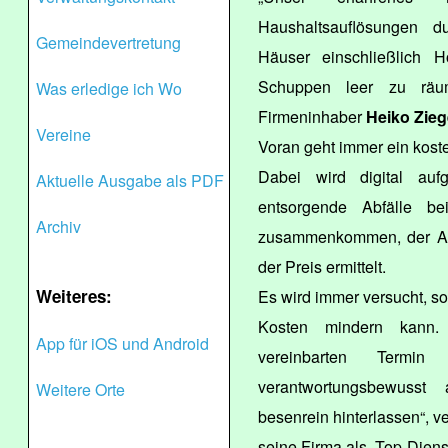
Haushaltsauflösungen 
Gemeindevertretung
Häuser einschließlich 
Schuppen leer zu räum
Was erledige ich Wo
Firmeninhaber
Heiko Zieg
Vereine
Voran geht immer ein kost
Dabei wird digital auf
Aktuelle Ausgabe als PDF
entsorgende Abfälle be
Archiv
zusammenkommen, der Auf
der Preis ermittelt.
Weiteres:
Es wird immer versucht, so
Kosten mindern kann. 
App für iOS und Android
vereinbarten Termi
verantwortungsbewusst
Weitere Orte
besenrein hinterlassen“, v
seine Firma als „Top-Diens