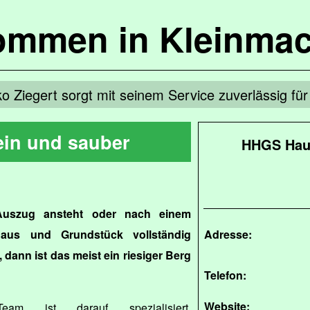
kommen in Kleinma
ko Ziegert sorgt mit seinem Service zuverlässig f
in und sauber
HHGS Haus
uszug ansteht oder nach einem
Haus und Grundstück vollständig
Adresse:
ann ist das meist ein riesiger Berg
Telefon:
Website:
eam ist darauf spezialisiert,