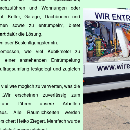
durchzuführen und Wohnungen oder
Hof, Keller, Garage, Dachboden und
en sowie zu entrümpeln“, bietet
ert
dafür die Lösung.
enloser Besichtigungstermin.
gemessen, wie viel Kubikmeter zu
i einer anstehenden Entrümpelung
tragsumfang festgelegt und zugleich
 viel wie möglich zu verwerten, was die
„Wir erscheinen zuverlässig zum
n und führen unsere Arbeiten
 aus. Alle Räumlichkeiten werden
ersichert Heiko Ziegert. Mehrfach wurde
tleister“ ausgezeichnet.