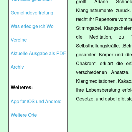
greift Ariane Schneid
Klanginstrumente zurüc
Gemeindevertretung
reicht ihr Repertoire vom 
Was erledige ich Wo
Stimmgabel. Klangschalen
die Meditation, zu T
Vereine
Selbstheilungskräfte. „Be
Aktuelle Ausgabe als PDF
gesamten Körper und die 
Chakren“, erklärt die er
Archiv
verschiedenen Ansätze.
Klangmeditationen, Kakaoz
Weiteres:
Ihre Lebensberatung erfo
Gesetze, und dabei gibt sie 
App für iOS und Android
Weitere Orte