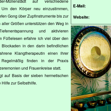
er-Müllenstädt auf verschiedene
E-Mail:
k. Um den Körper neu einzustimmen,
tiefen Gong über Zupfinstrumente bis zur
Website:
 aller Größen unterstützen den Weg in
iefenentspannung und aktivieren
im Füßelesen erfahre ich viel über den
Blockaden in den darin befindlichen
fahrene Klangtherapeutin einen ihrer
 Regelmäßig finden in der Praxis
eremonien und Frauenkreise statt.
lgt auf Basis der sieben hermetischen
Hilfe zur Selbsthilfe.