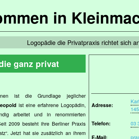
kommen in Kleinma
Logopädie die Privatpraxis richtet sich 
ie ganz privat
en ist die Grundlage jeglicher
Kar
Leopold
ist eine erfahrene Logopädin,
Adresse:
145
ändig arbeitet und in renommierten
Telefon:
03 
Seit 2009 besteht ihre Berliner Praxis
z“. Jetzt hat sie zusätzlich an ihrem
E-Mail:
pra