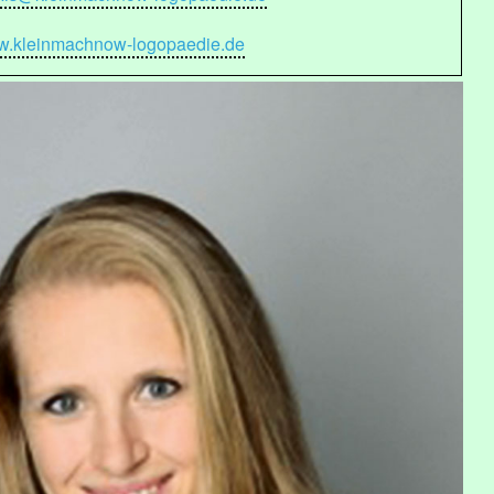
.kleinmachnow-logopaedie.de