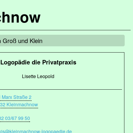
chnow
an Groß und Klein
Logopädie die Privatpraxis
Lisette Leopold
l Marx Straße 2
32 Kleinmachnow
32 03/67 99 50
xis@kleinmachnow-logopaedie.de