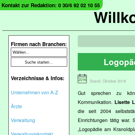
Kontakt zur Redaktion: 0 30/6 92 02 10 55
Will
Firmen nach Branchen:
Logopäd
Verzeichnisse & Infos:
Stand: Oktober 2016
Unternehmen von A-Z
Gut sprechen zu könn
Kommunikation.
Lisette 
Ärzte
die seit 2004 selbstst
Verwaltung
Einrichtungen tätig war. 
„Logopädie am Kranoldplat
Verwaltungskontakt