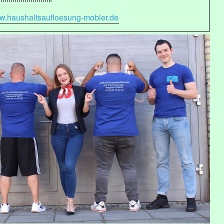
.haushaltsaufloesung-mobler.de