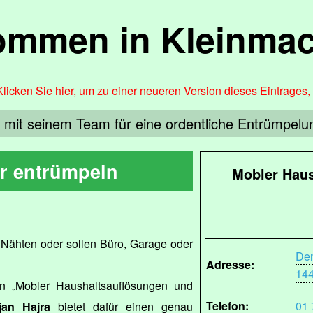
kommen in Kleinma
Klicken Sie hier, um zu einer neueren Version dieses Eintrages
t mit seinem Team für eine ordentliche Entrümpelu
r entrümpeln
Mobler Hau
n Nähten oder sollen Büro, Garage oder
Den
Adresse:
14
n „Mobler Haushaltsauflösungen und
Telefon:
01 
jan Hajra
bietet dafür einen genau