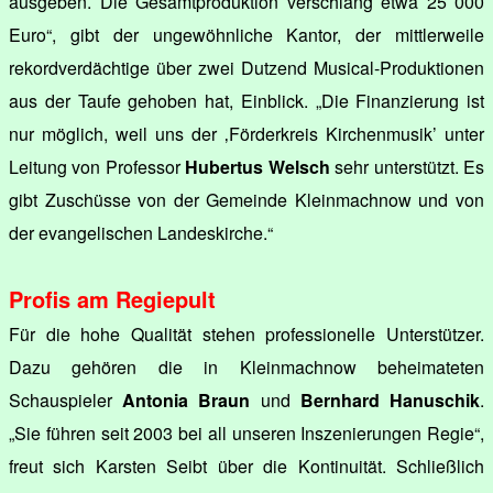
ausgeben. Die Gesamtproduktion verschlang etwa 25 000
Euro“, gibt der ungewöhnliche Kantor, der mittlerweile
rekordverdächtige über zwei Dutzend Musical-Produktionen
aus der Taufe gehoben hat, Einblick. „Die Finanzierung ist
nur möglich, weil uns der ‚Förderkreis Kirchenmusik’ unter
Leitung von Professor
Hubertus Welsch
sehr unterstützt. Es
gibt Zuschüsse von der Gemeinde Kleinmachnow und von
der evangelischen Landeskirche.“
Profis am Regiepult
Für die hohe Qualität stehen professionelle Unterstützer.
Dazu gehören die in Kleinmachnow beheimateten
Schauspieler
Antonia Braun
und
Bernhard Hanuschik
.
„Sie führen seit 2003 bei all unseren Inszenierungen Regie“,
freut sich Karsten Seibt über die Kontinuität. Schließlich