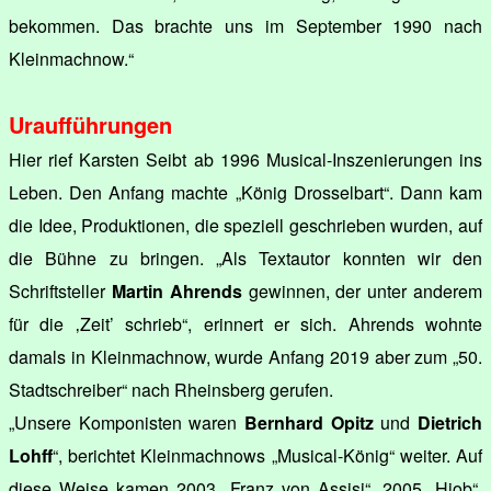
bekommen. Das brachte uns im September 1990 nach
Kleinmachnow.“
Uraufführungen
Hier rief Karsten Seibt ab 1996 Musical-Inszenierungen ins
Leben. Den Anfang machte „König Drosselbart“. Dann kam
die Idee, Produktionen, die speziell geschrieben wurden, auf
die Bühne zu bringen. „Als Textautor konnten wir den
Schriftsteller
Martin Ahrends
gewinnen, der unter anderem
für die ‚Zeit’ schrieb“, erinnert er sich. Ahrends wohnte
damals in Kleinmachnow, wurde Anfang 2019 aber zum „50.
Stadtschreiber“ nach Rheinsberg gerufen.
„Unsere Komponisten waren
Bernhard Opitz
und
Dietrich
Lohff
“, berichtet Kleinmachnows „Musical-König“ weiter. Auf
diese Weise kamen 2003 „Franz von Assisi“, 2005 „Hiob“,