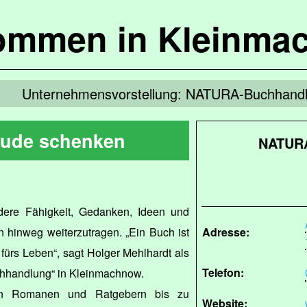
kommen in Kleinma
Unternehmensvorstellung: NATURA-Buchhand
eude schenken
NATURA
ere Fähigkeit, Gedanken, Ideen und
 hinweg weiterzutragen. „Ein Buch ist
Adresse:
ürs Leben“, sagt Holger Mehlhardt als
Telefon:
hhandlung“ in Kleinmachnow.
on Romanen und Ratgebern bis zu
Website: