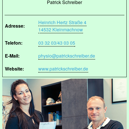
Patrick Schreiber
Heinrich Hertz Straße 4
Adresse:
14532 Kleinmachnow
Telefon:
03 32 03/43 03 05
E-Mail:
physio@patrickschreiber.de
Website:
www.patrickschreiber.de