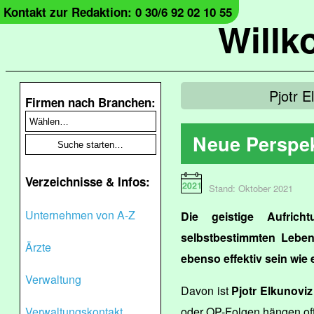
Kontakt zur Redaktion: 0 30/6 92 02 10 55
Will
Pjotr E
Firmen nach Branchen:
Neue Perspek
Verzeichnisse & Infos:
Stand: Oktober 2021
Unternehmen von A-Z
Die geistige Aufric
selbstbestimmten Leben
Ärzte
ebenso effektiv sein wie
Verwaltung
Davon ist
Pjotr Elkunoviz
Verwaltungskontakt
oder OP-Folgen hängen of