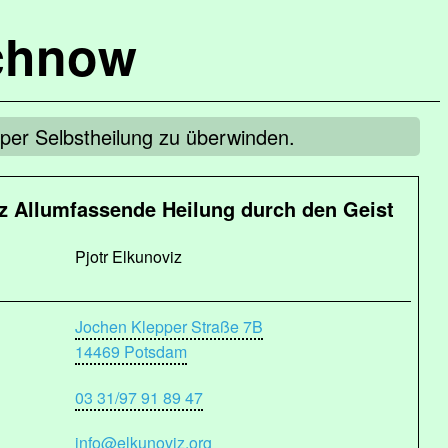
chnow
 per Selbstheilung zu überwinden.
iz Allumfassende Heilung durch den Geist
Pjotr Elkunoviz
Jochen Klepper Straße 7B
14469 Potsdam
03 31/97 91 89 47
info@elkunoviz.org