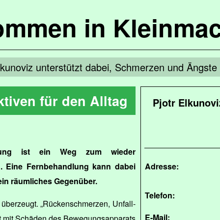
kommen in Kleinma
lkunoviz unterstützt dabei, Schmerzen und Ängste
tiven für den Alltag
Pjotr Elkunov
htung ist ein Weg zum wieder
. Eine Fernbehandlung kann dabei
Adresse:
 ein räumliches Gegenüber.
Telefon:
überzeugt. „Rückenschmerzen, Unfall-
E-Mail:
t mit Schäden des Bewegungsapparats