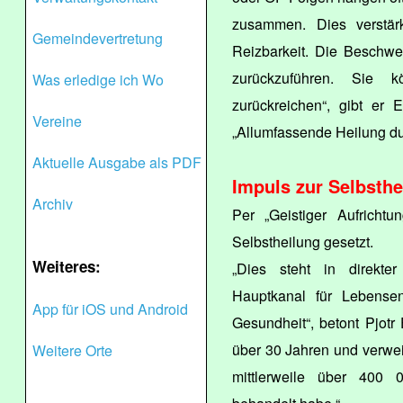
zusammen. Dies verstär
Gemeindevertretung
Reizbarkeit. Die Beschwe
zurückzuführen. Sie 
Was erledige ich Wo
zurückreichen“, gibt er 
Vereine
„Allumfassende Heilung du
Aktuelle Ausgabe als PDF
Impuls zur Selbsthe
Archiv
Per „Geistiger Aufrichtu
Selbstheilung gesetzt.
Weiteres:
„Dies steht in direkte
Hauptkanal für Lebensen
App für iOS und Android
Gesundheit“, betont Pjotr 
über 30 Jahren und verweis
Weitere Orte
mittlerweile über 400