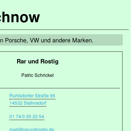
chnow
 von Porsche, VW und andere Marken.
Rar und Rostig
Patric Schrickel
Ruhlsdorfer Straße 95
14532 Stahnsdorf
01 74/3 20 22 54
mail@rarundrostig.de