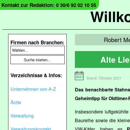
Kontakt zur Redaktion: 0 30/6 92 02 10 55
Will
Robert Me
Firmen nach Branchen:
Alte Lie
Verzeichnisse & Infos:
Stand: Oktober 2021
Unternehmen von A-Z
Das benachbarte Stahnsd
Geheimtipp für Oldtimer-
Ärzte
Insbesondere luftgekühlt
Verwaltung
Baureihe sowie die kleiner
Verwaltungskontakt
VW-Käfer, haben es
P