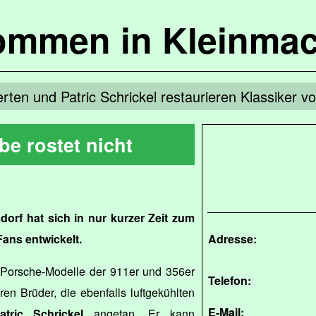
kommen in Kleinma
rten und Patric Schrickel restaurieren Klassiker
be rostet nicht
orf hat sich in nur kurzer Zeit zum
Fans entwickelt.
Adresse:
e Porsche-Modelle der 911er und 356er
Telefon:
en Brüder, die ebenfalls luftgekühlten
E-Mail:
atric Schrickel
angetan. Er kann