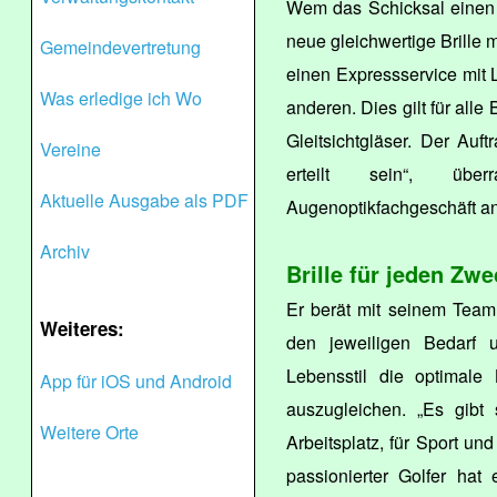
Wem das Schicksal einen s
neue gleichwertige Brille m
Gemeindevertretung
einen Expressservice mit 
Was erledige ich Wo
anderen. Dies gilt für alle
Gleitsichtgläser. Der Auf
Vereine
erteilt sein“, übe
Aktuelle Ausgabe als PDF
Augenoptikfachgeschäft an
Archiv
Brille für jeden Zwe
Er berät mit seinem Team
Weiteres:
den jeweiligen Bedarf 
Lebensstil die optimal
App für iOS und Android
auszugleichen. „Es gibt 
Weitere Orte
Arbeitsplatz, für Sport und
passionierter Golfer hat