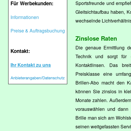
Für Werbekunden:
Sportsfreunde und empfiehl
Gleitsichtaufbau haben, Ko
Informationen
wechselnde Lichtverhältni
Preise & Auftragsbuchung
Zinslose Raten
Die genaue Ermittlung de
Kontakt:
Technik und sorgt für 
Ihr Kontakt zu uns
Kontaktlinsen. Das bre
Preisklasse eine umfan
Brillen-Abo macht den Ka
können Sie zinslos in kl
Monate zahlen. Außerdem 
vorauswählen und dann 
Brille man sich am Wohlste
seinen weitgefassten Serv