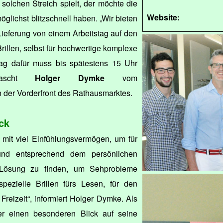
olchen Streich spielt, der möchte die
Website:
öglichst blitzschnell haben. „Wir bieten
Lieferung von einem Arbeitstag auf den
 Brillen, selbst für hochwertige komplexe
trag dafür muss bis spätestens 15 Uhr
rrascht
Holger Dymke
vom
 der Vorderfront des Rathausmarktes.
ck
 mit viel Einfühlungsvermögen, um für
und entsprechend dem persönlichen
e Lösung zu finden, um Sehprobleme
spezielle Brillen fürs Lesen, für den
 Freizeit“, informiert Holger Dymke. Als
 er einen besonderen Blick auf seine