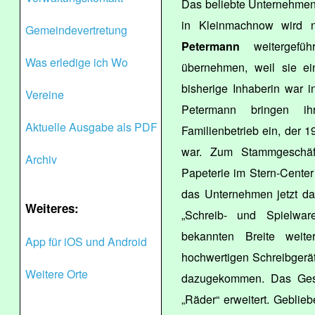
Das beliebte Unternehme
in Kleinmachnow wird
Gemeindevertretung
Petermann
weitergeführ
Was erledige ich Wo
übernehmen, weil sie ein
bisherige Inhaberin war 
Vereine
Petermann bringen i
Aktuelle Ausgabe als PDF
Familienbetrieb ein, der 
war. Zum Stammgeschäf
Archiv
Papeterie im Stern-Cente
das Unternehmen jetzt da
Weiteres:
„Schreib- und Spielwa
bekannten Breite weite
App für iOS und Android
hochwertigen Schreibgeräte
Weitere Orte
dazugekommen. Das Gesc
„Räder“ erweitert. Geblieb