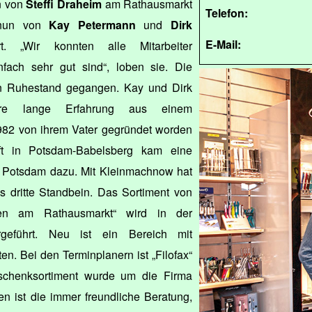
n von
Steffi Draheim
am Rathausmarkt
Telefon:
 nun von
Kay Petermann
und
Dirk
E-Mail:
t. „Wir konnten alle Mitarbeiter
fach sehr gut sind“, loben sie. Die
in Ruhestand gegangen. Kay und Dirk
hre lange Erfahrung aus einem
1982 von ihrem Vater gegründet worden
t in Potsdam-Babelsberg kam eine
r Potsdam dazu. Mit Kleinmachnow hat
s dritte Standbein. Das Sortiment von
ren am Rathausmarkt“ wird in der
rgeführt. Neu ist ein Bereich mit
n. Bei den Terminplanern ist „Filofax“
henksortiment wurde um die Firma
en ist die immer freundliche Beratung,