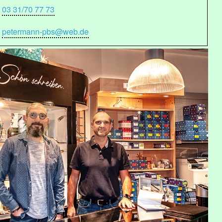
03 31/70 77 73
petermann-pbs@web.de