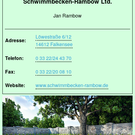
Schwimmbecken-Rambow Ltd.
Jan Rambow
Löwestraße 6/12
Adresse:
14612 Falkensee
Telefon:
0 33 22/24 43 70
Fax:
0 33 22/20 08 10
Website:
www.schwimmbecken-rambow.de