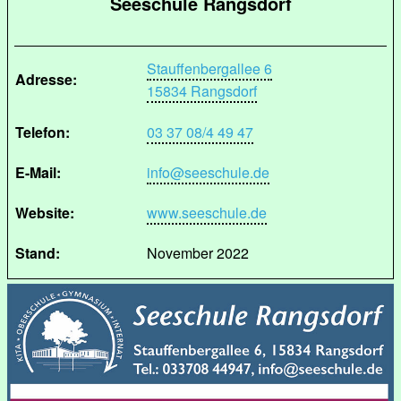
Seeschule Rangsdorf
Stauffenbergallee 6
Adresse:
15834 Rangsdorf
Telefon:
03 37 08/4 49 47
E-Mail:
info@seeschule.de
Website:
www.seeschule.de
Stand:
November 2022