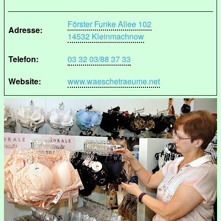
Förster Funke Allee 102
Adresse:
14532 Kleinmachnow
Telefon:
03 32 03/88 37 33
Website:
www.waeschetraeume.net