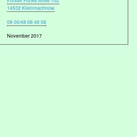
Förster Funke Allee 102
14532 Kleinmachnow
08 00/48 08 48 08
November 2017