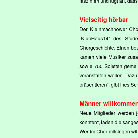
fasziniert und fügt an, dass
Vielseitig hörbar
Der Kleinmachnower Chor 
„KlubHaus14“ des Stude
Chorgeschichte. Einen beso
kamen viele Musiker zusa
sowie 750 Solisten gemei
veranstalten wollen. Dazu
präsentieren“, gibt Ines Sc
Männer willkomme
Neue Mitglieder werden j
könnten“, laden die sang
Wer im Chor mitsingen will