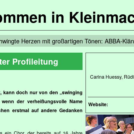
kommen in Kleinma
hwingte Herzen mit großartigen Tönen: ABBA-Klän
er Profileitung
Carina Huessy, Rüdi
t, kann doch nur von den „swinging
 wenn der verheißungsvolle Name
Website:
chen erstmal auf andere Gedanken
gs ein Chor, der bereits auf 16 Jahre