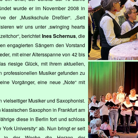
ründet wurde er im November 2008 in
ive der „Musikschule Dreßler“. „Seit
sieren wir uns unter ‚swinging hearts
zeitchor“, berichtet
Ines Schernus
, die
ren engagierten Sängern den Vorstand
lieder, mit einer Altersspanne von 42 bis
s riesige Glück, mit ihrem aktuellen,
en professionellen Musiker gefunden zu
eine Vorgänger, eine neue „Note“ mit
in vielseitiger Musiker und Saxophonist.
 klassischen Saxophon in Frankfurt am
ährige diese in Berlin fort und schloss
York University“ ab. Nun bringt er seit
al in der Woche die Herzen der