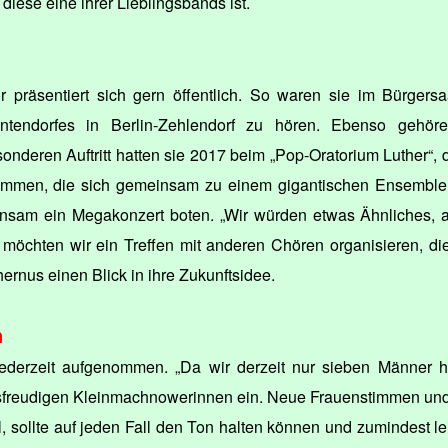
 diese eine ihrer Lieblingsbands ist.
präsentiert sich gern öffentlich. So waren sie im Bürgersa
ntendorfes in Berlin-Zehlendorf zu hören. Ebenso gehö
nderen Auftritt hatten sie 2017 beim „Pop-Oratorium Luther“, d
mmen, die sich gemeinsam zu einem gigantischen Ensemble 
nsam ein Megakonzert boten. „Wir würden etwas Ähnliches, a
 möchten wir ein Treffen mit anderen Chören organisieren, die
hernus einen Blick in ihre Zukunftsidee.
n
ederzeit aufgenommen. „Da wir derzeit nur sieben Männer h
esfreudigen Kleinmachnowerinnen ein. Neue Frauenstimmen un
, sollte auf jeden Fall den Ton halten können und zumindest le