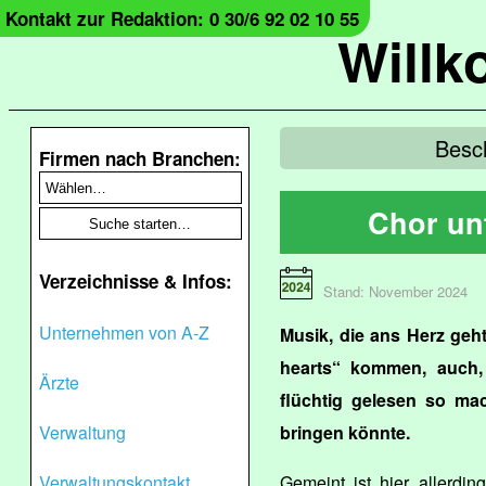
Kontakt zur Redaktion: 0 30/6 92 02 10 55
Will
Besc
Firmen nach Branchen:
Chor unt
Verzeichnisse & Infos:
Stand: November 2024
Unternehmen von A-Z
Musik, die ans Herz geh
hearts“ kommen, auch,
Ärzte
flüchtig gelesen so ma
Verwaltung
bringen könnte.
Verwaltungskontakt
Gemeint ist hier allerdin