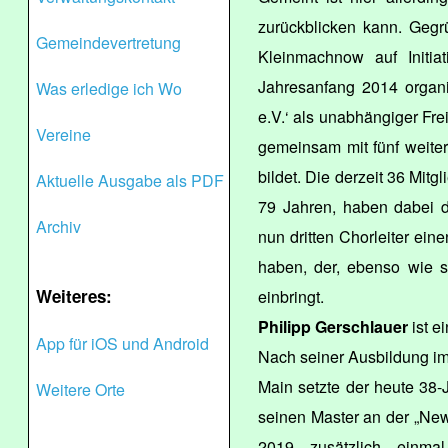
zurückblicken kann. Geg
Gemeindevertretung
Kleinmachnow auf Initiat
Jahresanfang 2014 organi
Was erledige ich Wo
e.V.‘ als unabhängiger Frei
Vereine
gemeinsam mit fünf weite
bildet. Die derzeit 36 Mitg
Aktuelle Ausgabe als PDF
79 Jahren, haben dabei da
Archiv
nun dritten Chorleiter ein
haben, der, ebenso wie s
Weiteres:
einbringt.
Philipp Gerschlauer
ist e
App für iOS und Android
Nach seiner Ausbildung im
Main setzte der heute 38-J
Weitere Orte
seinen Master an der „New 
2019 zusätzlich einm