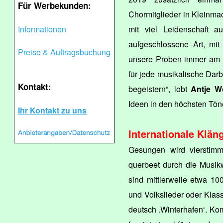
Für Werbekunden:
Chormitglieder in Kleinm
Informationen
mit viel Leidenschaft a
aufgeschlossene Art, mit
Preise & Auftragsbuchung
unsere Proben immer am K
für jede musikalische Darb
Kontakt:
begeistern“, lobt
Antje W
Ideen in den höchsten Tön
Ihr Kontakt zu uns
Internationale Klän
Gesungen wird vierstimmi
querbeet durch die Musik
sind mittlerweile etwa 1
und Volkslieder oder Klass
deutsch ‚Winterhafen‘. Ko