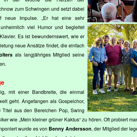
achnow zum Schwingen und setzt dabei
uf neue Impulse. „Er hat eine sehr
 unheimlich viel Humor und begleitet
lavier. Es ist bewundernswert, wie er
ietung neue Ansätze findet, die einfach
olters
als langjähriges Mitglied seine
en.
ge
g, mit einer Bandbreite, die einmal
welt geht. Angefangen als Gospelchor,
00 Titel aus den Bereichen Pop, Swing
iker wie „Mein kleiner grüner Kaktus“ zu hören. Oft probiert m
mponiert wurde es von
Benny Andersson
, der Mitglied der l