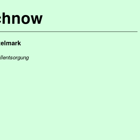
chnow
telmark
allentsorgung