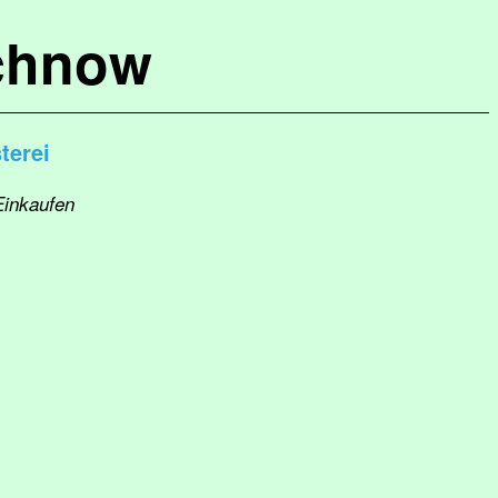
chnow
terei
Einkaufen