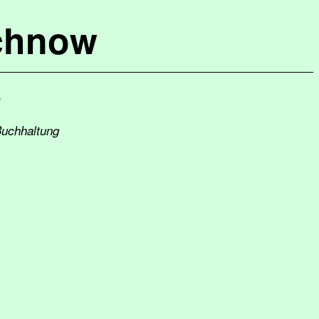
chnow
e
Buchhaltung