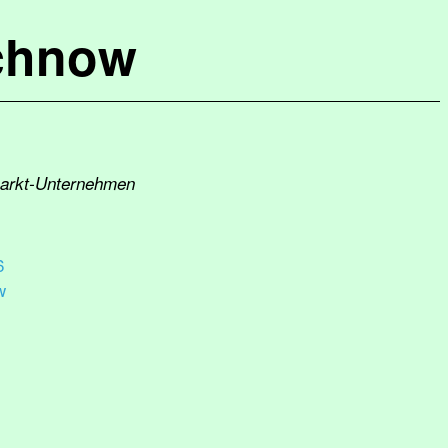
chnow
markt-Unternehmen
6
w