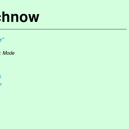
chnow
e“
k: Mode
6
w