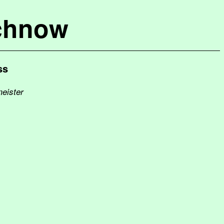
chnow
ss
meister