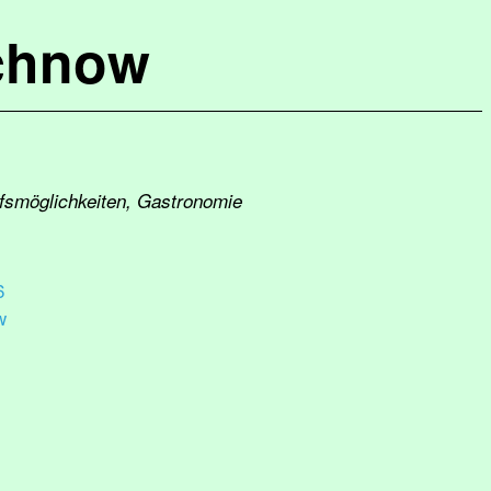
chnow
ufsmöglichkeiten, Gastronomie
6
w