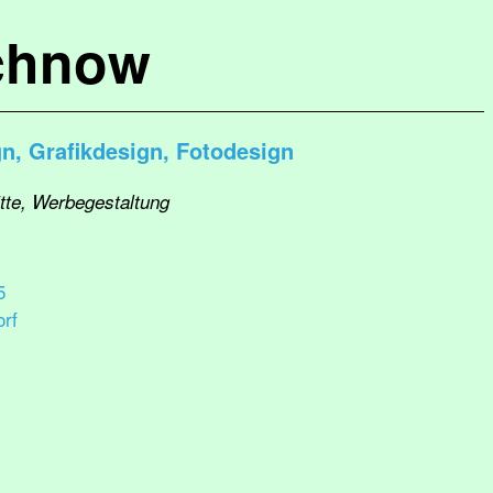
chnow
, Grafikdesign, Fotodesign
itte, Werbegestaltung
5
orf