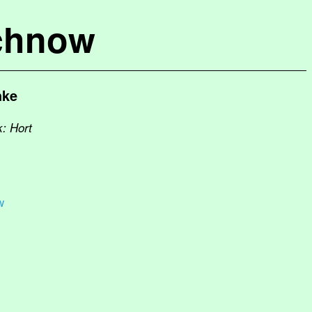
chnow
hke
k: Hort
w